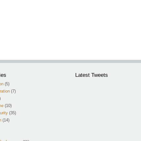
ies
Latest Tweets
on
(5)
ation
(7)
)
me
(10)
urity
(35)
n
(14)