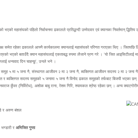
ो महासंघको पहिलो निर्वाचनमा ढकालले प्रतिद्धन्दी उम्मेदवार एवं क्यानका निवर्तमान् द्धितिय उप
ध्यक्ष समेत रहेका ढकालले आफ्नै कार्यकालमा क्यानलाई महासंघको परिणत गराएका थिए । जितपछि
्षेत्रको भएको बताउँदै क्यान महासंघलाई एकताबद्ध रुपमा लैजाने प्रण गरे । ‘यो जित आइसिटीलाई माय
ुलाई धन्यवाद दिन चाहन्छु’, उनले भने ।
 समूह ५ मा ५ जना नै, संस्थागत आजीवन २ मा २ जना नै, ब्यक्तिगत आजीवन सदस्य २ मा २ जना नै,
वाचित र ब्यक्तिगत सदस्य समूहको ५ जनामा ५ जना नै विनोद ढकाल समूहको तर्फबाट बिजयी भएका छन
राज कुँवर (निर्विरोध), अशोक बाबु राना, रेशम गिरि, श्यामकल श्रेष्ठ रहेका छन् । अन्य क्याटगो
्डे र अरुण बंशल
र भण्डारी र
अभिजित गुप्ता