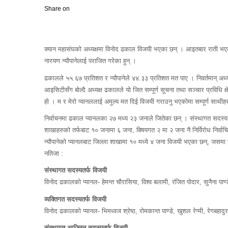
Share on
क्यान महासंघको अध्यक्षमा विनोद ढकाल विजयी भएका छन् । आइतबार राती भएको भएक
नारयण न्यौपानेलाई पराजित गरेका हुन् ।
ढकालले ५५.६७ प्रतिशत र न्यौपानेले ४४.३३ प्रतिशत मत पाए । निवर्तमान् अ
आइसिटीसँग बोल्दै अध्यक्ष ढकालले यो जित सम्पूर्ण सूचना तथा सञ्चार प्रविधि क
हो । म र मेरो प्यानललाई अमूल्य मत दिई विजयी गराउनु भएकोमा सम्पूर्ण साथीहर
निर्वाचनमा ढकाल प्यानलका २७ मध्य २३ जनाले जितेका छन् । संस्थागत सदस्य
शाखाहरुको तर्फबाट १० जनामा ६ जना,
बिषयगत २ मा २ जना नै निर्विरोध निर्
न्यौपानेको प्यानलबाट जिल्ला शाखामा १० मध्ये ४ जना विजयी भएका छन्, जसमा नव
नतिजा :
संस्थागत सदस्यतर्फ विजयी
विनोद ढकालको प्यानल- हेमन्त चौरासिया, विश्व बलामी, रंजित पोदार, सुनैना पाण
व्यक्तिगत सदस्यतर्फ विजयी
विनोद ढकालको प्यानल- भिमध्वज श्रेष्ठ, रोमकान्त पाण्डे, खुशल रेग्मी, रेगबहादु
संस्थागत आजिवन सदस्यतर्फ विजयी