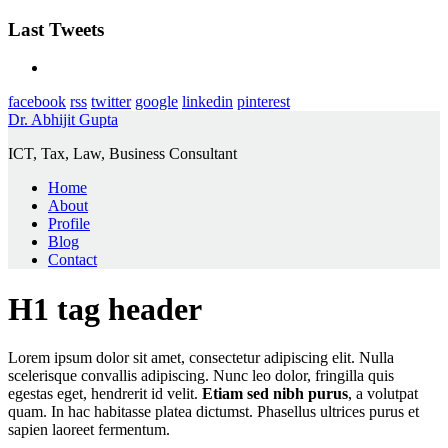
Last Tweets
facebook
rss
twitter
google
linkedin
pinterest
Dr. Abhijit Gupta
ICT, Tax, Law, Business Consultant
Home
About
Profile
Blog
Contact
H1 tag header
Lorem ipsum dolor sit amet, consectetur adipiscing elit. Nulla
scelerisque convallis adipiscing. Nunc leo dolor, fringilla quis
egestas eget, hendrerit id velit.
Etiam sed nibh purus
, a volutpat
quam. In hac habitasse platea dictumst. Phasellus ultrices purus et
sapien laoreet fermentum.